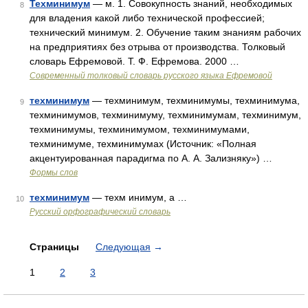
Техминимум
— м. 1. Совокупность знаний, необходимых
8
для владения какой либо технической профессией;
технический минимум. 2. Обучение таким знаниям рабочих
на предприятиях без отрыва от производства. Толковый
словарь Ефремовой. Т. Ф. Ефремова. 2000 …
Современный толковый словарь русского языка Ефремовой
техминимум
— техминимум, техминимумы, техминимума,
9
техминимумов, техминимуму, техминимумам, техминимум,
техминимумы, техминимумом, техминимумами,
техминимуме, техминимумах (Источник: «Полная
акцентуированная парадигма по А. А. Зализняку») …
Формы слов
техминимум
— техм инимум, а …
10
Русский орфографический словарь
Страницы
Следующая
→
1
2
3